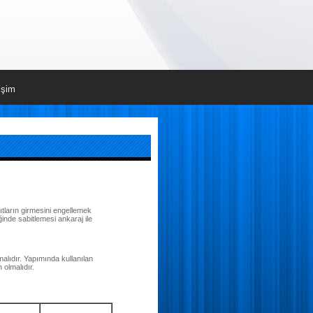
tişim
ıtların girmesini engellemek
ğinde sabitlemesi ankaraj ile
lıdır. Yapımında kullanılan
 olmalıdır.