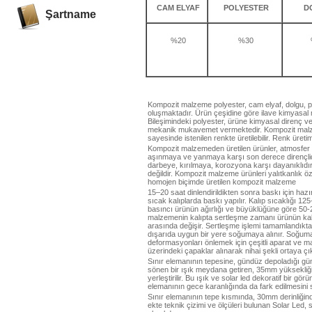
CAM ELYAF
POLYESTER
D
Şartname
%20
%30
Kompozit malzeme polyester, cam elyaf, dolgu, 
oluşmaktadır. Ürün çeşidine göre ilave kimyasal 
Bileşimindeki polyester, ürüne kimyasal direnç ve 
mekanik mukavemet vermektedir. Kompozit malze
sayesinde istenilen renkte üretilebilir. Renk üreti
Kompozit malzemeden üretilen ürünler, atmosfer ş
aşınmaya ve yanmaya karşı son derece dirençlidi
darbeye, kırılmaya, korozyona karşı dayanıklıd
değildir. Kompozit malzeme ürünleri yalıtkanlık öz
homojen biçimde üretilen kompozit malzeme
15–20 saat dinlendirildikten sonra baskı için ha
sıcak kalıplarda baskı yapılır. Kalıp sıcaklığı 12
basıncı ürünün ağırlığı ve büyüklüğüne göre 50-
malzemenin kalıpta sertleşme zamanı ürünün kal
arasında değişir. Sertleşme işlemi tamamlandıktan
dışarıda uygun bir yere soğumaya alınır. Soğu
deformasyonları önlemek için çeşitli aparat ve mas
üzerindeki çapaklar alınarak nihai şekli ortaya çı
Sınır elemanının tepesine, gündüz depoladığı güne
sönen bir ışık meydana getiren, 35mm yüksekliğ
yerleştirilir. Bu ışık ve solar led dekoratif bir gö
elemanının gece karanlığında da fark edilmesini 
Sınır elemanının tepe kısmında, 30mm derinliğ
ekte teknik çizimi ve ölçüleri bulunan Solar Led, sl