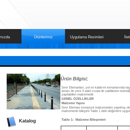
mızda
Ürünlerimiz
Uygulama Resimleri
İle
Ürün Bilgisi;
Sınır Elemanları; yol ve kaldırım kenarlarında taş
amacı ile yere 4 adet cıvata ile sabitlenen istendi
yapılabilen malzemedir.
GENEL ÖZELLİKLER
Malzeme Yapısı
Sınır Elemanı kompozit malzemeden yapılmış olma
malzemenin bileşimi Tablo 1 deki değerlere uygun
Tablo 1: Malzeme Bileşenleri
Katalog