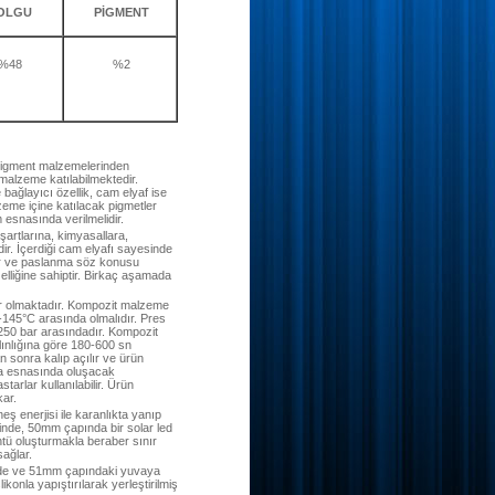
OLGU
PİGMENT
%48
%2
pigment malzemelerinden
malzeme katılabilmektedir.
bağlayıcı özellik, cam elyaf ise
me içine katılacak pigmetler
m esnasında verilmelidir.
artlarına, kimyasallara,
r. İçerdiği cam elyafı sayesinde
ır ve paslanma söz konusu
elliğine sahiptir. Birkaç aşamada
zır olmaktadır. Kompozit malzeme
5-145°C arasında olmalıdır. Pres
250 bar arasındadır. Kompozit
ınlığına göre 180-600 sn
 sonra kalıp açılır ve ürün
ma esnasında oluşacak
tarlar kullanılabilir. Ürün
kar.
ş enerjisi ile karanlıkta yanıp
inde, 50mm çapında bir solar led
rüntü oluşturmakla beraber sınır
sağlar.
inde ve 51mm çapındaki yuvaya
ikonla yapıştırılarak yerleştirilmiş