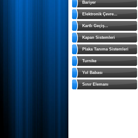
Bariyer
Elektronik Çevre...
Kartlı Geçiş...
Kapan Sistemleri
Plaka Tanıma Sistemleri
Turnike
Yol Babası
Sınır Elemanı